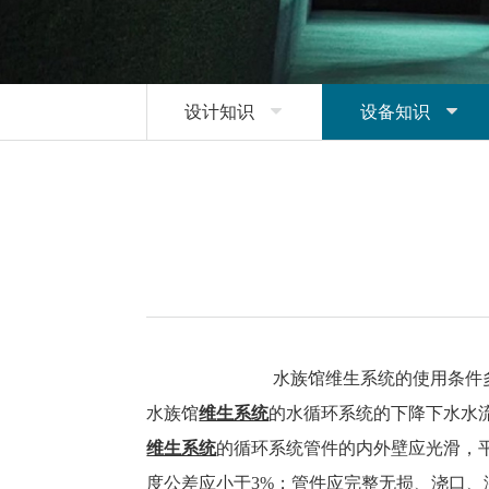
设计知识

设备知识

水族馆维生系统的使用条件多
水族馆
维生系统
的水循环系统的下降下水水
维生系统
的循环系统管件的内外壁应光滑，
度公差应小于
3%
；管件应完整无损、浇口、